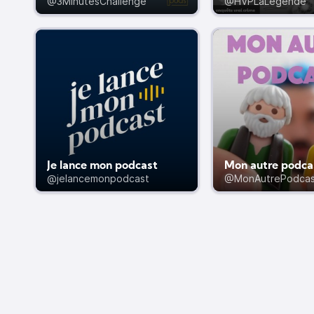
@3MinutesChallenge
@HVPLaLegende
Je lance mon podcast
Mon autre podca
@jelancemonpodcast
@MonAutrePodcas