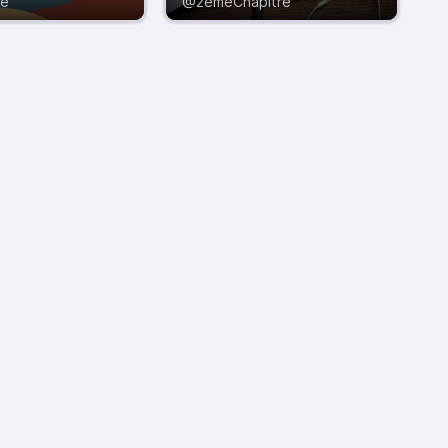
ee
@2emeChapitre