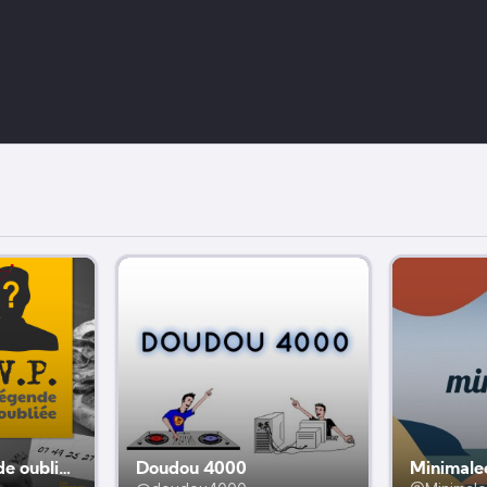
H.V.P. : La légende oubliée
Doudou 4000
Minimale