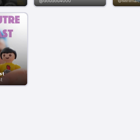
@doudou4000
@Minimal
st
t