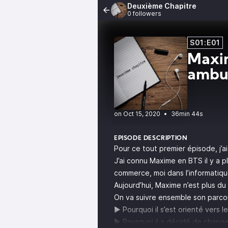
Deuxième Chapitre
0 followers
S01:E01
Maxim
ambu
•
36min 44s
EPISODE DESCRIPTION
Pour ce tout premier épisode, j’ai 
J’ai connu Maxime en BTS il y a pl
commerce, moi dans l’informatiqu
Aujourd’hui, Maxime n’est plus du
On va suivre ensemble son parcou
▶️ Pourquoi il s’est orienté vers
▶️ Pourquoi il a décidé de change