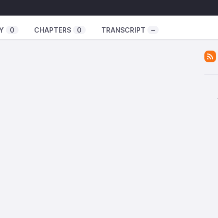
 ton histoire dans un futur épisode, n’hésite pas à
Y
0
CHAPTERS
0
TRANSCRIPT
–
 en m’envoyant un tip à partir d’1 euro, sur
Tipeee
 by WinnieTheMoog
Link
,
License
s frissonnantes et fascinantes, chaque mois.
ensemble à vivre mieux avec moins ?
her