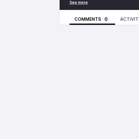
▶️ Son métier d’ambulancier
▶️ Ses souhaits pour le futur
Si toi aussi tu souhaites raconter
COMMENTS
0
ACTIVIT
m’envoyer un petit message !
Me contacter / Me suivre
💻
Instagram
/
Twitter
/
Mon site
✉️ lucfaucher.prod@gmail.com
💌
Ma newsletter
❤️ Tu peux également me soutenir
Crédits
🖼 Illustration :
c_h.rose
🎵 Musique : Embrace The Wind
Mes autres podcasts
Avant d’aller dormir
- Des histoire
Minimalee
- Et si l’on apprenait 
Deuxième Chapitre, par
Luc Fauc