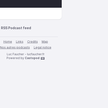
RSS Podcast feed
Home
Links
Credits
Map
Nos autres podcasts
Legal notice
Luc Faucher - lucfaucher.fr
Powered by
Castopod