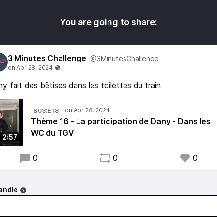
You are going to share:
3 Minutes Challenge
@3MinutesChallenge
y fait des bêtises dans les toilettes du train
S03:E18
Thème 16 - La participation de Dany - Dans les
WC du TGV
2:57
0
0
0
andle