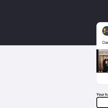
Dan
Your h