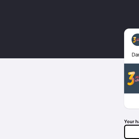
Da
Your h