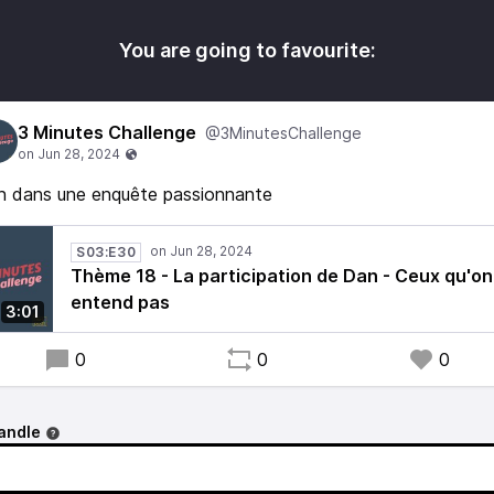
You are going to favourite:
3 Minutes Challenge
@3MinutesChallenge
n dans une enquête passionnante
S03:E30
Thème 18 - La participation de Dan - Ceux qu'on
entend pas
3:01
0
0
0
andle