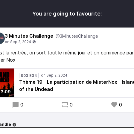
You are going to favourite:
3 Minutes Challenge
@3MinutesChallenge
st la rentrée, on sort tout le même jour et on commence par
ser Nox
S03:E34
Thème 19 - La participation de MisterNox - Islan
of the Undead
3:09
0
0
0
andle