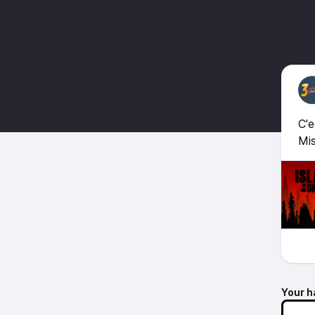
C'e
Mi
Your h