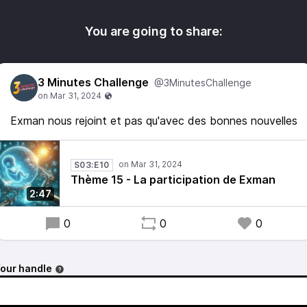
You are going to share:
3 Minutes Challenge
@3MinutesChallenge
Exman nous rejoint et pas qu'avec des bonnes nouvelles
S03:E10
Thème 15 - La participation de Exman
2:47
0
0
0
our handle