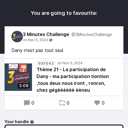
You are going to favourite:
3 Minutes Challenge
@3MinutesChallenge
Dany n'est pas tout seul
S03:E42
Thème 21 - La participation de
Dany - ma participation tiontion
,tous deux nous iront , ronron,
3:09
chez gégèèèèèè èèneu
0
0
0
Your handle