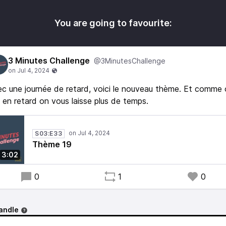
You are going to favourite:
3 Minutes Challenge
@3MinutesChallenge
c une journée de retard, voici le nouveau thème. Et comme
 en retard on vous laisse plus de temps.
S03:E33
Thème 19
3:02
0
1
0
andle