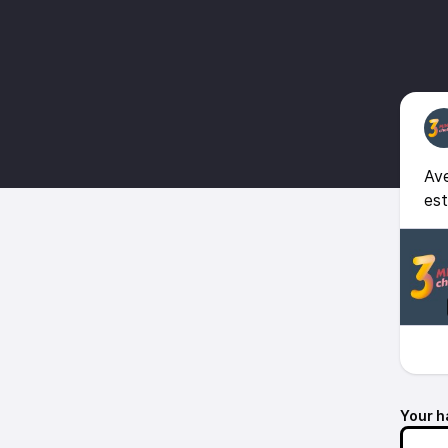
Ave
est
Your h