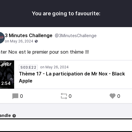
You are going to favourite:
3 Minutes Challenge
@3MinutesChallenge
ter Nox est le premier pour son thème !!!
S03:E22
Thème 17 - La participation de Mr Nox - Black
Apple
2:54
0
0
0
andle