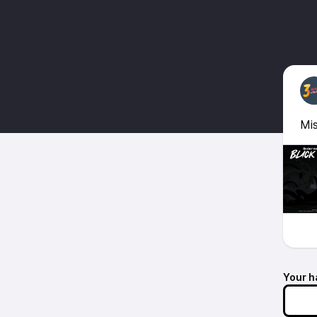
Mis
Your h