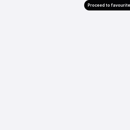
Proceed to favourit