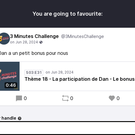
You are going to favourite:
3 Minutes Challenge
@3MinutesChallenge
Dan a un petit bonus pour nous
S03:E31
Thème 18 - La participation de Dan - Le bonus
0:46
0
0
0
 handle