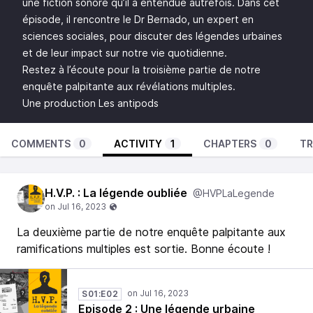
une fiction sonore qu’il a entendue autrefois. Dans cet
épisode, il rencontre le Dr Bernado, un expert en
sciences sociales, pour discuter des légendes urbaines
et de leur impact sur notre vie quotidienne.
Restez à l’écoute pour la troisième partie de notre
enquête palpitante aux révélations multiples.
Une production
Les antipods
COMMENTS
0
ACTIVITY
1
CHAPTERS
0
TR
H.V.P. : La légende oubliée
@HVPLaLegende
La deuxième partie de notre enquête palpitante aux
ramifications multiples est sortie. Bonne écoute !
S01:E02
Episode 2 : Une légende urbaine