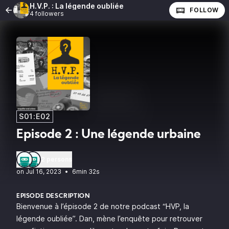
H.V.P. : La légende oubliée
FOLLOW
4 followers
S01:E02
Episode 2 : Une légende urbaine
2 persons
•
6min 32s
EPISODE DESCRIPTION
Bienvenue à l’épisode 2 de notre podcast “HVP, la
légende oubliée”. Dan, mène l’enquête pour retrouver