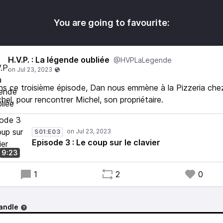
You are going to favourite:
H.V.P. : La légende oubliée
@HVPLaLegende
s ce troisième épisode, Dan nous emmène à la Pizzeria che
hel, pour rencontrer Michel, son propriétaire.
S01:E03
Episode 3 : Le coup sur le clavier
9:23
1
2
0
andle