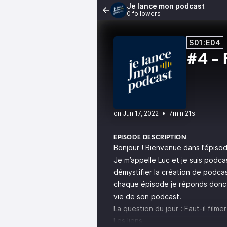
Je lance mon podcast
0 followers
S01:E04
#4 - 
•
7min 21s
EPISODE DESCRIPTION
Bonjour ! Bienvenue dans l’épiso
Je m’appelle Luc et je suis podc
démystifier la création de podca
chaque épisode je réponds donc à
vie de son podcast.
La question du jour : Faut-il film
Les liens