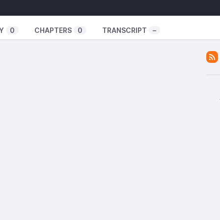
Y
0
CHAPTERS
0
TRANSCRIPT
–
fr
is Heller
tre dose mensuelle d’inexplicable.
s frissonnantes et fascinantes, chaque mois.
qui rencontre ceux qui ont décidé de mener une vie
ensemble à vivre mieux avec moins ?
 endroit pour écouter mes autres épisodes ;)
aucher