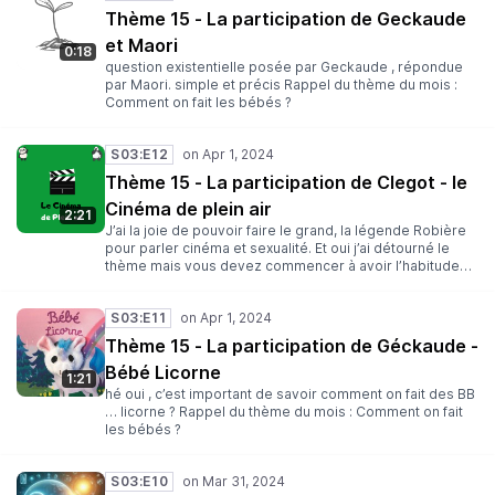
Thème 15 - La participation de Geckaude
et Maori
0:18
question existentielle posée par Geckaude , répondue
par Maori. simple et précis Rappel du thème du mois :
Comment on fait les bébés ?
S03:E12
Thème 15 - La participation de Clegot - le
Cinéma de plein air
2:21
J’ai la joie de pouvoir faire le grand, la légende Robière
pour parler cinéma et sexualité. Et oui j’ai détourné le
thème mais vous devez commencer à avoir l’habitude
maintenant. Rappel du thème du mois : Comment on fait
les bébés ?
S03:E11
Thème 15 - La participation de Géckaude -
Bébé Licorne
1:21
hé oui , c’est important de savoir comment on fait des BB
… licorne ? Rappel du thème du mois : Comment on fait
les bébés ?
S03:E10