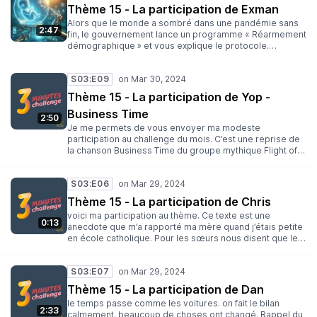
Thème 15 - La participation de Exman
Alors que le monde a sombré dans une pandémie sans
2:47
fin, le gouvernement lance un programme « Réarmement
démographique » et vous explique le protocole.
Félicitations, vous pourrez contribuer à sauver
l’humanité. Rappel du thème du mois : Comment on fait
S03:E09
les bébés ?
Thème 15 - La participation de Yop -
Business Time
2:50
Je me permets de vous envoyer ma modeste
participation au challenge du mois. C’est une reprise de
la chanson Business Time du groupe mythique Flight of
the Conchords, je recommande d’ailleurs leur série
éponyme. En vous souhaitant une agréable réception.
S03:E06
Rappel du thème du mois : Comment on fait les bébés ?
Thème 15 - La participation de Chris
voici ma participation au thème. Ce texte est une
0:13
anecdote que m’a rapporté ma mère quand j’étais petite
en école catholique. Pour les sœurs nous disent que les
filles naissent dans les roses et les garçons dans les
choux. Merci beaucoup Rappel du thème du mois :
S03:E07
Comment on fait les bébés ?
Thème 15 - La participation de Dan
le temps passe comme les voitures. on fait le bilan
2:33
calmement. beaucoup de choses ont changé. Rappel du