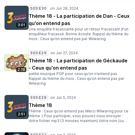
S03:E30
Thème 18 - La participation de Dan - Ceux
qu'on entend pas
3:01
Une enquête fracassante pour un retour fracassant d’un
enquêteur fracassé. Bonne écoute. Rappel du thème du
mois : Ceux qu’on entend pas par Wilwaring
S03:E29
Thème 18 - La participation de Géckaude
- Ceux qu'on entend pas
2:18
petite musique POP pour ceux qu’on n’entend pas
Rappel du thème du mois : Ceux qu’on entend pas par
Wilwaring
S03:E28
Thème 18
Thème : Ceux qu’on entend pas Merci Wilwaring pour ce
2:51
thème :) Pour participer, vous pouvez nous envoyer :
Votre fichier mp3 (3 minutes maximum) Votre nom (ou
pseudo) Une description Une illustration au format carré
(facultative) Un thème pour un prochain challenge
S03:E22