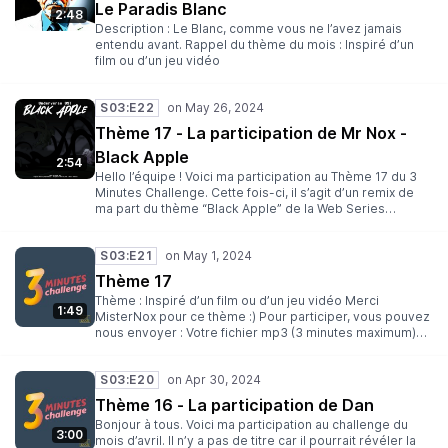
Le Paradis Blanc
2:48
Description : Le Blanc, comme vous ne l’avez jamais
entendu avant. Rappel du thème du mois : Inspiré d’un
film ou d’un jeu vidéo
S03:E22
Thème 17 - La participation de Mr Nox -
Black Apple
2:54
Hello l’équipe ! Voici ma participation au Thème 17 du 3
Minutes Challenge. Cette fois-ci, il s’agit d’un remix de
ma part du thème “Black Apple” de la Web Series
“Underverse”, une série que j’adore et je voulais le
montrer à travers ce Metal Cover, le thème du grand
S03:E21
méchant de l’épisode. Fun fact : Je suis en train de
monter une équipe pour doubler cette web series en
Thème 17
français Très bonne écoute à vous ❤️ Rappel du thème
Thème : Inspiré d’un film ou d’un jeu vidéo Merci
du mois : Inspiré d’un film ou d’un jeu vidéo
1:49
MisterNox pour ce thème :) Pour participer, vous pouvez
nous envoyer : Votre fichier mp3 (3 minutes maximum)
Votre nom (ou pseudo) Une description Une illustration
au format carré (facultative) Un thème pour un prochain
S03:E20
challenge (facultatif) Envoyez le tout à l’adresse suivante
: 3minutes@lesantipods.studio Date limite : 22 Mai
Thème 16 - La participation de Dan
Rejoignez-nous : Sur Discord Sur Twitter Sur Mastodon
Bonjour à tous. Voici ma participation au challenge du
Sur Twitch Des bisous ! Clegot, Yop et Dan
3:00
mois d’avril. Il n’y a pas de titre car il pourrait révéler la