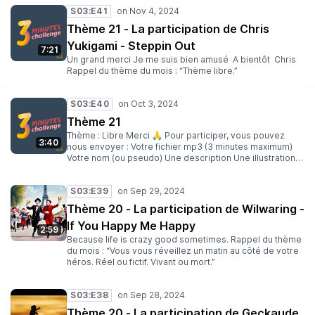
Clégot (mon fréro avant tout ) les adados : Merline
S03:E41
(podcast Jamais sans ma voix) Kurt Ruisselle (mon fiston
et podcast Obscurum ) Pomme (choixpitre le podcast
Thème 21 - La participation de Chris
entre autres ) Koré (podcast choixpitre et le coin pop)
Yukigami - Steppin Out
Clegot (tiens encore lui !) Une copine Un copain le
7:21
cousin du copain Delphine (podcast Agatha Crimstie) et
Un grand merci Je me suis bien amusé A bientôt Chris
votre dany le dingue
Rappel du thème du mois : “Thème libre.”
S03:E40
Thème 21
Thème : Libre Merci 🙏 Pour participer, vous pouvez
3:40
nous envoyer : Votre fichier mp3 (3 minutes maximum)
Votre nom (ou pseudo) Une description Une illustration
au format carré (facultative) Un thème pour un prochain
challenge (facultatif) Envoyez le tout à l’adresse suivante
S03:E39
: 3minutes@lesantipods.studio Date limite : 31 Octobre
Rejoignez-nous : Sur Discord Sur Twitter Sur Mastodon
Thème 20 - La participation de Wilwaring -
Sur Bluesky Sur Twitch Des bisous ! Clegot, Yop et Dan
If You Happy Me Happy
2:59
Because life is crazy good sometimes. Rappel du thème
du mois : “Vous vous réveillez un matin au côté de votre
héros. Réel ou fictif. Vivant ou mort.”
S03:E38
Thème 20 - La participation de Geckaude