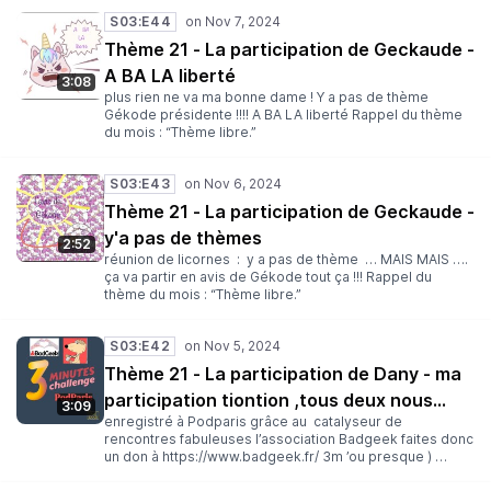
de ce challenge. Rappel du thème du mois : “Thème
S03:E44
libre.”
Thème 21 - La participation de Geckaude -
A BA LA liberté
3:08
plus rien ne va ma bonne dame ! Y a pas de thème
Gékode présidente !!!! A BA LA liberté Rappel du thème
du mois : “Thème libre.”
S03:E43
Thème 21 - La participation de Geckaude -
y'a pas de thèmes
2:52
réunion de licornes : y a pas de thème … MAIS MAIS ….
ça va partir en avis de Gékode tout ça !!! Rappel du
thème du mois : “Thème libre.”
S03:E42
Thème 21 - La participation de Dany - ma
participation tiontion ,tous deux nous
3:09
enregistré à Podparis grâce au catalyseur de
iront , ronron, chez gégèèèèèè èèneu
rencontres fabuleuses l’association Badgeek faites donc
un don à https://www.badgeek.fr/ 3m ’ou presque )
réalisé avec : Chris Yukigami (podcast Baburu)