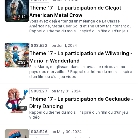
(facultatif) Envoyez le tout à l’adresse suivante :
3minutes@lesantipods.studio Date limite : 26 Juin
Thème 17 - La participation de Clegot -
Rejoignez-nous : Sur Discord Sur Twitter Sur Mastodon
American Metal Crow
Sur Bluesky Sur Twitch Des bisous ! Clegot, Yop et Dan
2:12
Vous avez déjà entendu un mélange de La Classe
Américaine, Metal Gear Solid et The Crow Maintenant oui.
Rappel du thème du mois : Inspiré d’un film ou d’un jeu
vidéo
S03:E22
Thème 17 - La participation de Wilwaring -
Mario in Wonderland
2:53
Et si Mario, en glissant dans un tuyau se retrouvait au
pays des merveilles ? Rappel du thème du mois : Inspiré
d’un film ou d’un jeu vidéo
S03:E27
Thème 17 - La participation de Geckaude -
Dirty Dancing
1:09
Rappel du thème du mois : Inspiré d’un film ou d’un jeu
vidéo
S03:E26