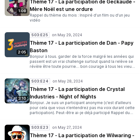
Thème 17 - La participation de Geckaude -
Mère Noël est une ordure
1:08
Rappel du thème du mois : Inspiré d’un film ou d’un jeu
vidéo
S03:E25
Thème 17 - La participation de Dan - Papy
Baston
2:05
Bonjour à tous. garder de la force malgré les années qui
passent est un vrai challenge surtout quand la relève se
révèle être toute pourrie… bon courage à tous les vieux.
Rappel du thème du mois : Inspiré d’un film ou d’un jeu
vidéo
S03:E24
Thème 17 - La participation de Crystal
Industries - Night of Nights
3:10
Bonjour. Je suis un participant anonyme (c’est d’ailleurs
pour cela que vous n’entendrez pas ma voix durant cette
participation). Peut-être ai-je déjà participé Rappel du
thème du mois : Inspiré d’un film ou d’un jeu vidéo
S03:E23
Thème 17 - La participation de Wilwaring -