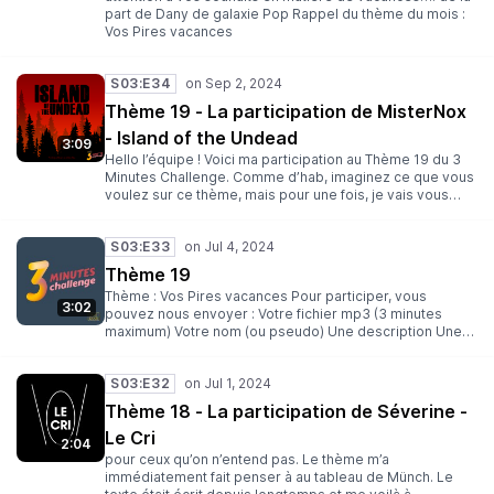
part de Dany de galaxie Pop Rappel du thème du mois :
Vos Pires vacances
S03:E34
Thème 19 - La participation de MisterNox
- Island of the Undead
3:09
Hello l’équipe ! Voici ma participation au Thème 19 du 3
Minutes Challenge. Comme d’hab, imaginez ce que vous
voulez sur ce thème, mais pour une fois, je vais vous
donner mon contexte : Une île avec des centaines de
zombies dessus. Ouais c’est pas MES pires vacances,
S03:E33
mais ça pourrait le devenir… BREF, très bonne écoute à
vous, et surtout… Bon voyage 😉 Rappel du thème du
Thème 19
mois : Vos Pires vacances
Thème : Vos Pires vacances Pour participer, vous
3:02
pouvez nous envoyer : Votre fichier mp3 (3 minutes
maximum) Votre nom (ou pseudo) Une description Une
illustration au format carré (facultative) Un thème pour un
prochain challenge (facultatif) Envoyez le tout à l’adresse
S03:E32
suivante : 3minutes@lesantipods.studio Date limite : 21
Août Rejoignez-nous : Sur Discord Sur Twitter Sur
Thème 18 - La participation de Séverine -
Mastodon Sur Bluesky Sur Twitch Des bisous ! Clegot,
Le Cri
Yop et Dan
2:04
pour ceux qu’on n’entend pas. Le thème m’a
immédiatement fait penser à au tableau de Münch. Le