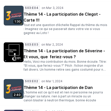
d’autres commencent en galérant. Mais ça Messieurs
Plamondon et Berger ont su mieux l’expliquer que moi
S03:E04
avec leurs mots et mélodie intemporelle. Rappel du
thème du mois : Imaginez ce qui se passerait dans votre
Thème 14 - La participation de Clegot -
vie si vous gagniez au Loto !
Carte !!!
1:30
Tout est une question d’échelle Rappel du thème du mois
: Imaginez ce qui se passerait dans votre vie si vous
gagniez au Loto !
S03:E03
Thème 14 - La participation de Séverine -
Et vous, que feriez-vous ?
3:01
Hello, Voici ma contribution du mois. Bonne écoute. Titre:
“Et vous, que feriez-vous ?” Pitch : fiction inspirée d’un
fait divers. Un homme retire ses gains costumé pour ne
pas être reconnu par son entourage. Que s’est-il passé
après ? Texte, montage et vignette : Séverine Puthod
S03:E02
Musiques originales : Olivier Guérin Rappel du thème du
mois : Imaginez ce qui se passerait dans votre vie si
Thème 14 - La participation de Dan
vous gagniez au Loto !
L’homme est ce qu’il est et rien ni personne ne pourra
2:40
changer sa nature. rien à part un miracle ou un
canon blaster à neutron thermique. bonne écoute