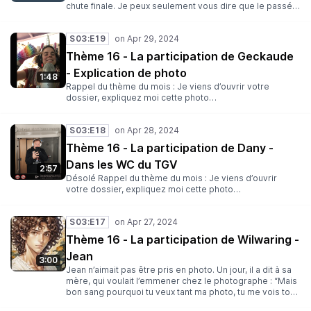
chute finale. Je peux seulement vous dire que le passé
rattrape toujours celui qui tente de l’effacer… bonne
écoute Rappel du thème du mois : Je viens d’ouvrir votre
S03:E19
dossier, expliquez moi cette photo…
Thème 16 - La participation de Geckaude
- Explication de photo
1:48
Rappel du thème du mois : Je viens d’ouvrir votre
dossier, expliquez moi cette photo…
S03:E18
Thème 16 - La participation de Dany -
Dans les WC du TGV
2:57
Désolé Rappel du thème du mois : Je viens d’ouvrir
votre dossier, expliquez moi cette photo…
S03:E17
Thème 16 - La participation de Wilwaring -
Jean
3:00
Jean n’aimait pas être pris en photo. Un jour, il a dit à sa
mère, qui voulait l’emmener chez le photographe : “Mais
bon sang pourquoi tu veux tant ma photo, tu me vois tous
les jours ?”. Merci à ma Maman de m’avoir envoyé la