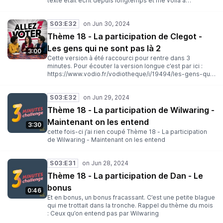
texte était écrit depuis longtemps et me voilà à
l’enregistrer à l’arrache sur mon smartphone et sans
montage. Bonne écoute Séverine Rappel du thème du
S03:E32
mois : Ceux qu’on entend pas par Wilwaring
Thème 18 - La participation de Clegot -
Les gens qui ne sont pas là 2
3:00
Cette version à été raccourci pour rentre dans 3
minutes. Pour écouter la version longue c’est par ici :
https://www.vodio.fr/vodiotheque/i/19494/les-gens-qui-
ne-sont-pas-la-2/ Ce thème m’a rappelé un projet dont
je devait faire l’épisode deux, toujours avec Eliott. Ça
S03:E32
tombait plutôt bien et j’avais envie de faire quelque
chose d’un peu engagé, car même si je parle peu de ces
Thème 18 - La participation de Wilwaring -
sujets, le podcast ça sert aussi a sortir ses frustrations.
Maintenant on les entend
Bref ALLEZ VOTER, faites rempart à la haine. Ces propos
3:30
n’engagent que moi. Rappel du thème du mois : Ceux
cette fois-ci j’ai rien coupé Thème 18 - La participation
qu’on entend pas par Wilwaring
de Wilwaring - Maintenant on les entend
S03:E31
Thème 18 - La participation de Dan - Le
bonus
0:46
Et en bonus, un bonus fracassant. C’est une petite blague
qui me trottait dans la tronche. Rappel du thème du mois
: Ceux qu’on entend pas par Wilwaring