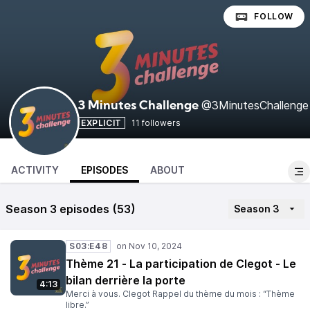
FOLLOW
@3MinutesChallenge
3 Minutes Challenge
EXPLICIT
11 followers
ACTIVITY
EPISODES
ABOUT
Season 3 episodes (53)
Season 3
S03:E48
Thème 21 - La participation de Clegot - Le
bilan derrière la porte
4:13
Merci à vous. Clegot Rappel du thème du mois : “Thème
libre.”