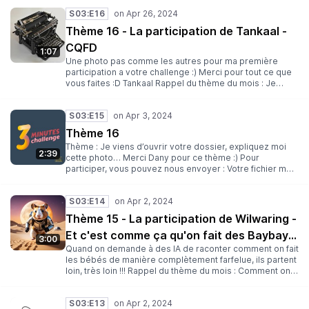
photo originale à partir de laquelle j’ai pu créer la
S03:E16
vignette et qui a participé au choix de la vignette finale.
“C’était notre petit Prince.”, elle m’a dit. Aujourd’hui il
Thème 16 - La participation de Tankaal -
aurait eu 64 ans. Rappel du thème du mois : Je viens
CQFD
d’ouvrir votre dossier, expliquez moi cette photo…
1:07
Une photo pas comme les autres pour ma première
participation a votre challenge :) Merci pour tout ce que
vous faites :D Tankaal Rappel du thème du mois : Je
viens d’ouvrir votre dossier, expliquez moi cette photo…
S03:E15
Thème 16
Thème : Je viens d’ouvrir votre dossier, expliquez moi
2:39
cette photo… Merci Dany pour ce thème :) Pour
participer, vous pouvez nous envoyer : Votre fichier mp3
(3 minutes maximum) Votre nom (ou pseudo) Une
description Une illustration au format carré (facultative)
S03:E14
Un thème pour un prochain challenge (facultatif) Envoyez
le tout à l’adresse suivante :
Thème 15 - La participation de Wilwaring -
3minutes@lesantipods.studio Date limite : 24 avril
Et c'est comme ça qu'on fait des Baybays
Rejoignez-nous : Sur Discord Sur Twitter Sur Mastodon
3:00
Sur Twitch Des bisous ! Clegot, Yop et Dan
Quand on demande à des IA de raconter comment on fait
les mexx !
les bébés de manière complètement farfelue, ils partent
loin, très loin !!! Rappel du thème du mois : Comment on
fait les bébés ?
S03:E13