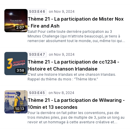
S03:E46
Thème 21 - La participation de Mister Nox
- Fire and Ash
2:07
Salut! Pour cette toute dernière participation au 3
Minutes Challenge (qui m’attriste beaucoup), je tiens à
remercier absolument tout le monde, oui, même toi qui lit
ceci ! Vous avez été des hôtes, des participants et des
viewers incroyables ! Merci à Yop, Clegot et Dan pour ce
S03:E47
challenge, j’ai vraiment kiffé participer et je serais ravis si
un challenge similaire faisait surface heheh Dans tous les
Thème 21 - La participation de cc1234 -
cas, cette participation se nomme “Fire and Ash” (Feu et
Histoire et Chanson Irlandaise
Cendre en français). Pour celles et ceux qui ne le savent
3:58
pas, je poste mes musiques sur la chaîne YouTube
C’est une histoire Irlandais et une chanson Irlandais.
Musicale ainsi que sur Spotify et tous les autres médias,
Rappel du thème du mois : “Thème libre.”
si Clegot est assez gentil (ce que je ne doute pas), il
rajoutera les liens x) Encore merci, et je l’espère, à très
vite ! (N’oubliez pas de sécher vos larmes et de danser
S03:E45
sur cette participation surtout) Nicolas “Mister Nox” B.
Thème 21 - La participation de Wilwaring -
https://www.youtube.com/@MrNox_MUSICS
https://open.spotify.com/intl-
10min et 13 secondes
10:13
fr/artist/6OOzPIoI2zOPCT2FgX5N50 Rappel du thème du
Pour la dernière on fait péter les conventions, pas de
mois : “Thème libre.”
trois minutes piles, pas de multiple de 3, juste un long au
revoir et un hommage à cette aventure créative et
humaine. Merci à tous pour nous avoir ouvert les portes