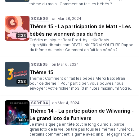
thème du mois : Comment on fait les bébés ?
S03:E06
Thème 15 - La participation de Matt - Les
bébés ne viennent pas du fion
2:33
Crédits musique : Beat Prod. by LitKidBeats
https://litkidbeats.com BEAT LINK FROM YOUTUBE Rappel
du thème du mois : Comment on fait les bébés ?
S03:E05
Thème 15
Thème : Comment on fait les bébés Merci Batdefran
2:53
pour ce thème :) Pour participer, vous pouvez nous
envoyer : Votre fichier mp3 (3 minutes maximum) Votre
nom (ou pseudo) Une description Une illustration au
format carré (facultative) Un thème pour un prochain
S03:E04
challenge (facultatif) Envoyez le tout à l’adresse suivante
: 3minutes@lesantipods.studio Date limite : 27 mars
Thème 14 - La participation de Wilwaring -
Rejoignez-nous : Sur Discord Sur Twitter Sur Mastodon
Le grand loto de l'univers
Sur Twitch Des bisous ! Clegot, Yop et Dan
3:00
Je n’avais que ça en tête tout le long du mois, parce
qu’au loto de la vie, on tire pas tous les mêmes numéros,
certains commencent la game avec un billet gagnant et