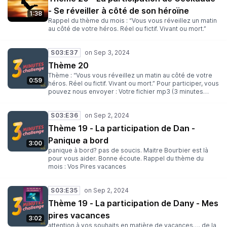
- Se réveiller à côté de son héroïne
1:38
Rappel du thème du mois : “Vous vous réveillez un matin
au côté de votre héros. Réel ou fictif. Vivant ou mort.”
S03:E37
Thème 20
Thème : “Vous vous réveillez un matin au côté de votre
0:59
héros. Réel ou fictif. Vivant ou mort.” Pour participer, vous
pouvez nous envoyer : Votre fichier mp3 (3 minutes
maximum) Votre nom (ou pseudo) Une description Une
illustration au format carré (facultative) Envoyez le tout Ã
S03:E36
l’adresse suivante : 3minutes@lesantipods.studio Date
limite : 25 Septembre Rejoignez-nous : Sur Discord Sur
Thème 19 - La participation de Dan -
Twitter Sur Mastodon Sur Twitch Des bisous ! Clegot, Yop
Panique a bord
et Dan
3:00
panique à bord? pas de soucis. Maitre Bourbier est là
pour vous aider. Bonne écoute. Rappel du thème du
mois : Vos Pires vacances
S03:E35
Thème 19 - La participation de Dany - Mes
pires vacances
3:02
attention à vos souhaits en matière de vacances…. de la