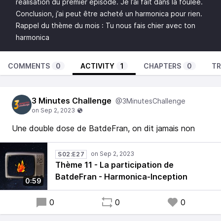
réalisation du premier épisode. Je l’ai fait dans la foulée.
Conclusion, j’ai peut être acheté un harmonica pour rien.
Rappel du thème du mois : Tu nous fais chier avec ton
harmonica
COMMENTS
0
ACTIVITY
1
CHAPTERS
0
TR
3 Minutes Challenge
@3MinutesChallenge
Une double dose de BatdeFran, on dit jamais non
S02:E27
Thème 11 - La participation de
BatdeFran - Harmonica-Inception
0:59
0
0
0