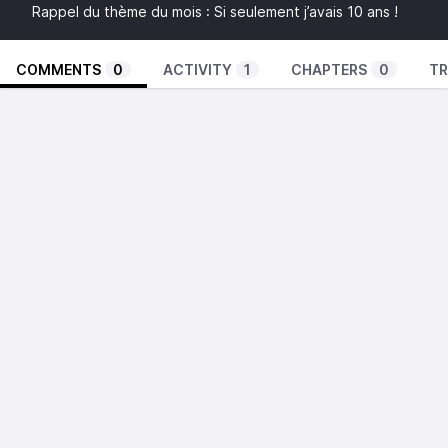
Rappel du thème du mois : Si seulement j’avais 10 ans !
COMMENTS
0
ACTIVITY
1
CHAPTERS
0
TR