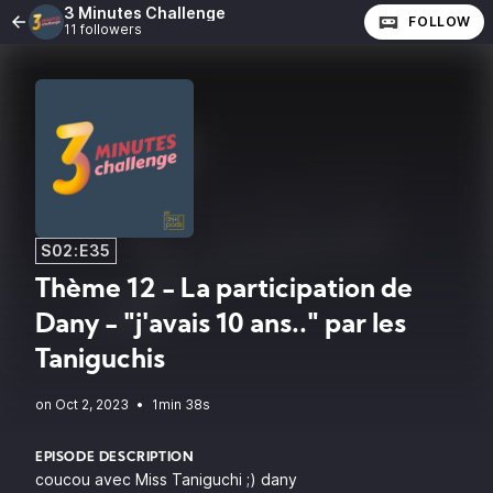
3 Minutes Challenge
FOLLOW
11 followers
S02:E35
Thème 12 - La participation de
Dany - "j'avais 10 ans.." par les
Taniguchis
•
1min 38s
EPISODE DESCRIPTION
coucou avec Miss Taniguchi ;) dany