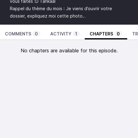
vous faites :D Tankaal
Rappel du thème du mois : Je viens d’ouvrir votre
dossier, expliquez moi cette photo…
COMMENTS
0
ACTIVITY
1
CHAPTERS
0
TR
No chapters are available for this episode.