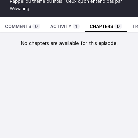
Rappel du thème du mois : Ceux qu’on entend pas par
Wilwaring
COMMENTS
0
ACTIVITY
1
CHAPTERS
0
TR
No chapters are available for this episode.