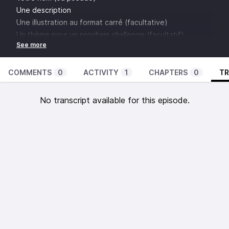
Une description
Une illustration au format carré (facultative)
Un thème pour un prochain challenge (facultatif)
Envoyez le tout à l’adresse suivante :
3minutes@lesantipods.studio
Date limite : 21 Août
COMMENTS
0
ACTIVITY
1
CHAPTERS
0
TR
Rejoignez-nous :
Sur Discord
No transcript available for this episode.
Sur Twitter
Sur Mastodon
Sur Bluesky
Sur Twitch
Des bisous !
Clegot
,
Yop
et
Dan