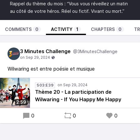
Rappel du thème du mois : “Vous vous réveillez un matin
au côté de votre héros. Réel ou fictif. Vivant ou mort.”
COMMENTS
0
ACTIVITY
1
CHAPTERS
0
TR
3 Minutes Challenge
@3MinutesChallenge
Wilwaring est entre poésie et musique
S03:E39
Thème 20 - La participation de
Wilwaring - If You Happy Me Happy
2:59
0
0
0