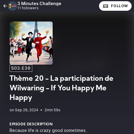
3 Minutes Challenge
FOLLOW
11 followers
S03:E39
Thème 20 - La participation de
Wilwaring - If You Happy Me
Happy
•
2min 59s
EPISODE DESCRIPTION
Because life is crazy good sometimes.