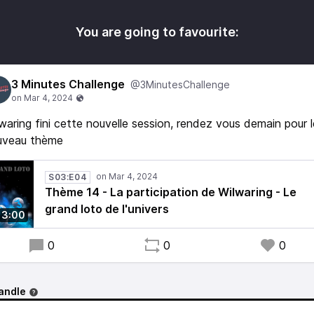
You are going to favourite:
3 Minutes Challenge
@3MinutesChallenge
waring fini cette nouvelle session, rendez vous demain pour l
uveau thème
S03:E04
Thème 14 - La participation de Wilwaring - Le
grand loto de l'univers
3:00
0
0
0
andle