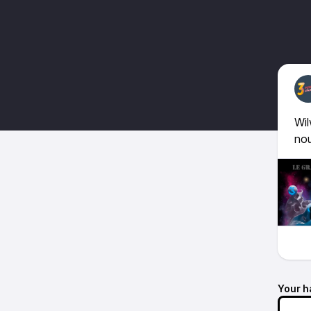
Wil
no
Your h