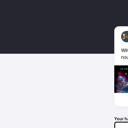
Wil
no
Your h