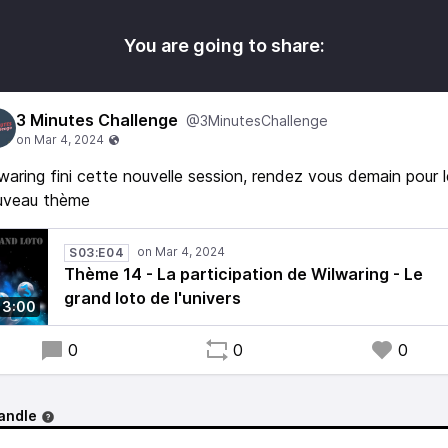
You are going to share:
3 Minutes Challenge
@3MinutesChallenge
waring fini cette nouvelle session, rendez vous demain pour l
uveau thème
S03:E04
Thème 14 - La participation de Wilwaring - Le
grand loto de l'univers
3:00
0
0
0
andle