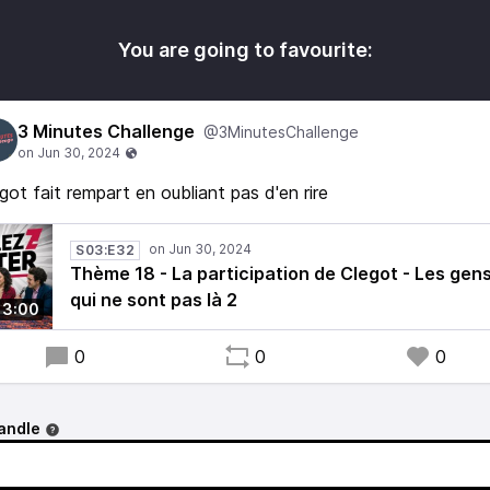
You are going to favourite:
3 Minutes Challenge
@3MinutesChallenge
got fait rempart en oubliant pas d'en rire
S03:E32
Thème 18 - La participation de Clegot - Les gen
qui ne sont pas là 2
3:00
0
0
0
andle