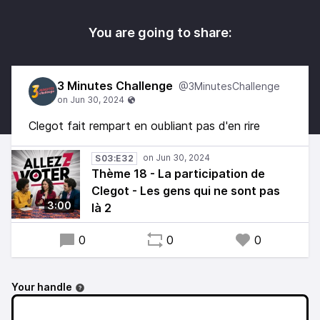
You are going to share:
3 Minutes Challenge
@3MinutesChallenge
Clegot fait rempart en oubliant pas d'en rire
S03:E32
Thème 18 - La participation de
Clegot - Les gens qui ne sont pas
3:00
là 2
0
0
0
Your handle