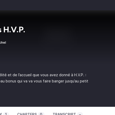
 H.V.P.
chel
lité et de l’accueil que vous avez donné à H.V.P. :
au bonus qui va va vous faire banger jusqu’au petit
Y
1
CHAPTERS
0
TRANSCRIPT
–