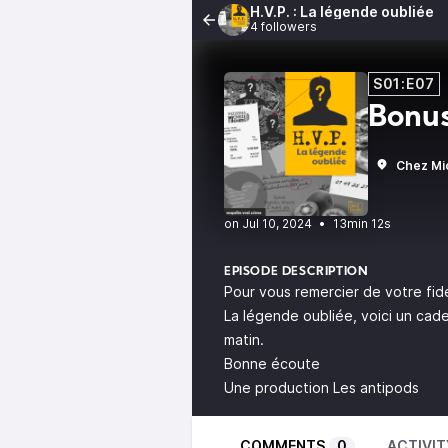
H.V.P. : La légende oubliée
4 followers
S01:E07
Bonus
Chez Mi
•
13min 12s
EPISODE DESCRIPTION
Pour vous remercier de votre fidé
La légende oubliée, voici un cade
matin.
Bonne écoute
Une production
Les antipods
COMMENTS
0
ACTIVIT