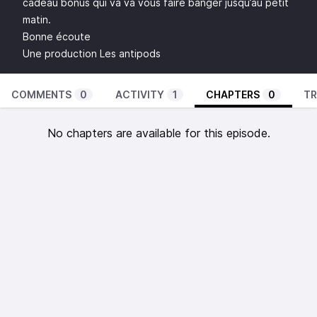
cadeau bonus qui va va vous faire banger jusqu’au petit
matin.
Bonne écoute
Une production
Les antipods
COMMENTS
0
ACTIVITY
1
CHAPTERS
0
TR
No chapters are available for this episode.