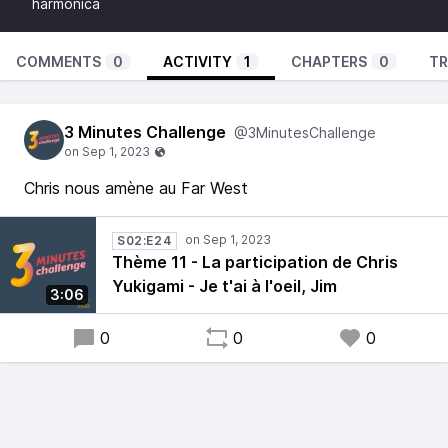
harmonica
COMMENTS
0
ACTIVITY
1
CHAPTERS
0
TR
3 Minutes Challenge
@3MinutesChallenge
Chris nous amène au Far West
S02:E24
Thème 11 - La participation de Chris
Yukigami - Je t'ai à l'oeil, Jim
3:06
0
0
0