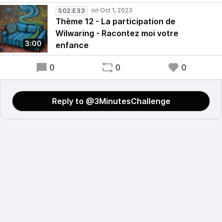
S02:E33
Thème 12 - La participation de
Wilwaring - Racontez moi votre
3:00
enfance
0
0
0
Reply to @3MinutesChallenge